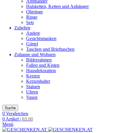
Armbänder
Halsketten, Ketten und Anhänger
Ohrringe
Ringe
Sets
Zubehör
Andere
Gesichtsmasken
Gürtel
Taschen und Brieftaschen
Zuhause und Wohnen
Bilderrahmen
Fallen und Kisten
Hausdekoration
Kerzen
Kerzenhalter
Statuen
Uhren
Vasen
Suche
0
Vergleichen
0
Artikel
/
€
0.00
Menü