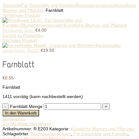
Klicken Sie zum Vergrößern
Startseite
Für Geschäfte und Künstler
Blumenarrangement
Künstliche
Blumen und Pflanzen
Farnblatt
Vorheriges Produkt
Mooskugel 12cm
€
4.00
Zurück zu Produkten
Nächstes Produkt
Kerzenhalter Metall
€
19.50
Farnblatt
€
0.55
Farnblatt
1411 vorrätig (kann nachbestellt werden)
Farnblatt Menge
In den Warenkorb
Vergleichen
Zur Merkliste hinzufügen
Artikelnummer:
R.E203
Kategorie:
Künstliche Blumen und Pflanzen
Schlagwörter:
Blumenarrangement
,
Für Geschäfte und Künstler
,
Künstliche Blumen und Pflanzen