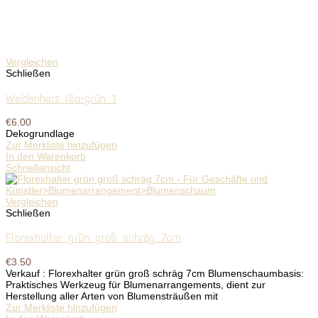
Vergleichen
Schließen
Weidenherz lila-grün 1
€
6.00
Dekogrundlage
Zur Merkliste hinzufügen
In den Warenkorb
Schnellansicht
Vergleichen
Schließen
Florexhalter grün groß schräg 7cm
€
3.50
Verkauf : Florexhalter grün groß schräg 7cm Blumenschaumbasis:
Praktisches Werkzeug für Blumenarrangements, dient zur
Herstellung aller Arten von Blumensträußen mit
Zur Merkliste hinzufügen