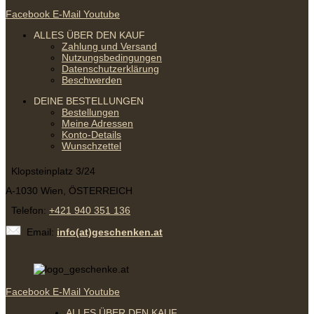
Facebook
E-Mail
Youtube
ALLES ÜBER DEN KAUF
Zahlung und Versand
Nutzungsbedingungen
Datenschutzerklärung
Beschwerden
DEINE BESTELLUNGEN
Bestellungen
Meine Adressen
Konto-Details
Wunschzettel
Klopsteinplatz 3/24
A-1030 Wien, ÖSTERREICH
Telefon:
+421 940 351 136
Email:
info(at)geschenken.at
Facebook
E-Mail
Youtube
ALLES ÜBER DEN KAUF