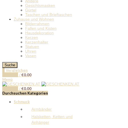
Andere
Gesichtsmasken
Gürtel
Taschen und Brieftaschen
Zuhause und Wohnen
Bilderrahmen
Fallen und Kisten
Hausdekoration
Kerzen
Kerzenhalter
Statuen
Uhren
Vasen
Suche
0
Vergleichen
0
Artikel
/
€
0.00
Menü
0
Artikel
/
€
0.00
Durchsuchen Kategorien
Schmuck
Armbänder
Halsketten, Ketten und
Anhänger