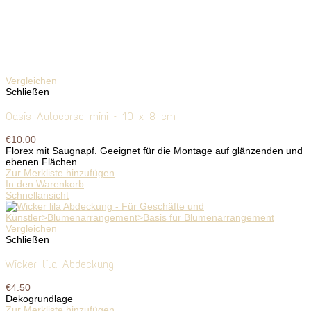
Vergleichen
Schließen
Oasis Autocorso mini – 10 x 8 cm
€
10.00
Florex mit Saugnapf. Geeignet für die Montage auf glänzenden und
ebenen Flächen
Zur Merkliste hinzufügen
In den Warenkorb
Schnellansicht
Vergleichen
Schließen
Wicker lila Abdeckung
€
4.50
Dekogrundlage
Zur Merkliste hinzufügen