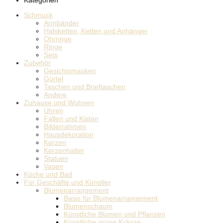
Schmuck
Armbänder
Halsketten, Ketten und Anhänger
Ohrringe
Ringe
Sets
Zubehör
Gesichtsmasken
Gürtel
Taschen und Brieftaschen
Andere
Zuhause und Wohnen
Uhren
Fallen und Kisten
Bilderrahmen
Hausdekoration
Kerzen
Kerzenhalter
Statuen
Vasen
Küche und Bad
Für Geschäfte und Künstler
Blumenarrangement
Basis für Blumenarrangement
Blumenschaum
Künstliche Blumen und Pflanzen
Künstliche grüne Kränze