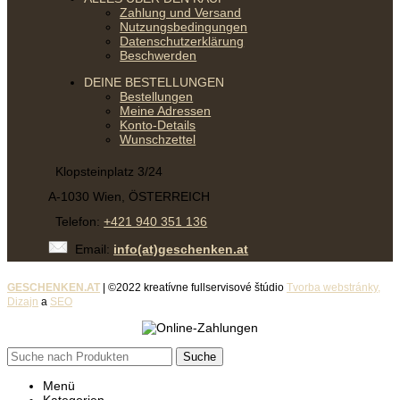
Zahlung und Versand
Nutzungsbedingungen
Datenschutzerklärung
Beschwerden
DEINE BESTELLUNGEN
Bestellungen
Meine Adressen
Konto-Details
Wunschzettel
Klopsteinplatz 3/24
A-1030 Wien, ÖSTERREICH
Telefon:
+421 940 351 136
Email:
info(at)geschenken.at
GESCHENKEN.AT
| ©2022 kreatívne fullservisové štúdio
Tvorba webstránky,
Dizajn
a
SEO
Suche
Menü
Kategorien