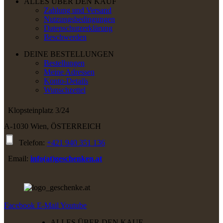
ALLES ÜBER DEN KAUF
Zahlung und Versand
Nutzungsbedingungen
Datenschutzerklärung
Beschwerden
DEINE BESTELLUNGEN
Bestellungen
Meine Adressen
Konto-Details
Wunschzettel
Klopsteinplatz 3/24
A-1030 Wien, ÖSTERREICH
Telefon:
+421 940 351 136
Email:
info(at)geschenken.at
Facebook
E-Mail
Youtube
ALLES ÜBER DEN KAUF