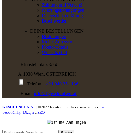
Zahlung und Versand
Nutzungsbedingungen
Datenschutzerklärung
Beschwerden
DEINE BESTELLUNGEN
Bestellungen
Meine Adressen
Konto-Details
Wunschzettel
Klopsteinplatz 3/24
A-1030 Wien, ÖSTERREICH
Telefon:
+421 940 351 136
Email:
info(at)geschenken.at
GESCHENKEN.AT
| ©2022 kreatívne fullservisové štúdio
Tvorba
webstránky,
Dizajn
a
SEO
Suche