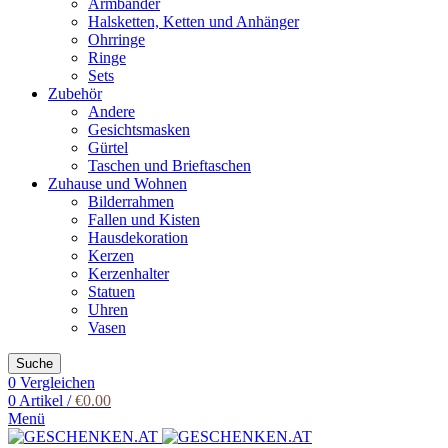
Armbänder
Halsketten, Ketten und Anhänger
Ohrringe
Ringe
Sets
Zubehör
Andere
Gesichtsmasken
Gürtel
Taschen und Brieftaschen
Zuhause und Wohnen
Bilderrahmen
Fallen und Kisten
Hausdekoration
Kerzen
Kerzenhalter
Statuen
Uhren
Vasen
Suche
0
Vergleichen
0
Artikel
/
€
0.00
Menü