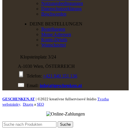
Nutzungsbedingungen
Datenschutzerklärung
Beschwerden
DEINE BESTELLUNGEN
Bestellungen
Meine Adressen
Konto-Details
Wunschzettel
Klopsteinplatz 3/24
A-1030 Wien, ÖSTERREICH
Telefon:
+421 940 351 136
Email:
info(at)geschenken.at
GESCHENKEN.AT
| ©2022 kreatívne fullservisové štúdio
Tvorba
webstránky,
Dizajn
a
SEO
Suche