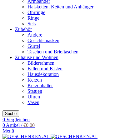
Armbänder
Halsketten, Ketten und Anhänger
Ohrringe
Ringe
Sets
Zubehör
Andere
Gesichtsmasken
Gürtel
Taschen und Brieftaschen
Zuhause und Wohnen
Bilderrahmen
Fallen und Kisten
Hausdekoration
Kerzen
Kerzenhalter
Statuen
Uhren
Vasen
Suche
0
Vergleichen
0
Artikel
/
€
0.00
Menü