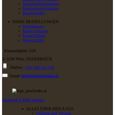
Nutzungsbedingungen
Datenschutzerklärung
Beschwerden
DEINE BESTELLUNGEN
Bestellungen
Meine Adressen
Konto-Details
Wunschzettel
Klopsteinplatz 3/24
A-1030 Wien, ÖSTERREICH
Telefon:
+421 940 351 136
Email:
info(at)geschenken.at
Facebook
E-Mail
Youtube
ALLES ÜBER DEN KAUF
Zahlung und Versand