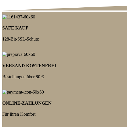
SAFE KAUF
128-Bit-SSL-Schutz
VERSAND KOSTENFREI
Bestellungen über 80 €
ONLINE-ZAHLUNGEN
Für Ihren Komfort