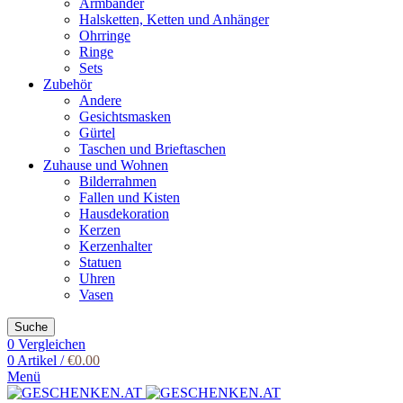
Armbänder
Halsketten, Ketten und Anhänger
Ohrringe
Ringe
Sets
Zubehör
Andere
Gesichtsmasken
Gürtel
Taschen und Brieftaschen
Zuhause und Wohnen
Bilderrahmen
Fallen und Kisten
Hausdekoration
Kerzen
Kerzenhalter
Statuen
Uhren
Vasen
Suche
0
Vergleichen
0
Artikel
/
€
0.00
Menü