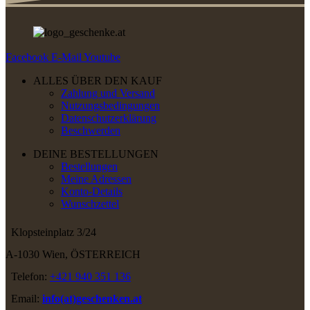
Facebook
E-Mail
Youtube
ALLES ÜBER DEN KAUF
Zahlung und Versand
Nutzungsbedingungen
Datenschutzerklärung
Beschwerden
DEINE BESTELLUNGEN
Bestellungen
Meine Adressen
Konto-Details
Wunschzettel
Klopsteinplatz 3/24
A-1030 Wien, ÖSTERREICH
Telefon:
+421 940 351 136
Email:
info(at)geschenken.at