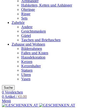
Armbänder
Halsketten, Ketten und Anhänger
Ohrringe
Ringe
Sets
Zubehör
Andere
Gesichtsmasken
Gürtel
Taschen und Brieftaschen
Zuhause und Wohnen
Bilderrahmen
Fallen und Kisten
Hausdekoration
Kerzen
Kerzenhalter
Statuen
Uhren
Vasen
Suche
0
Vergleichen
0
Artikel
/
€
0.00
Menü