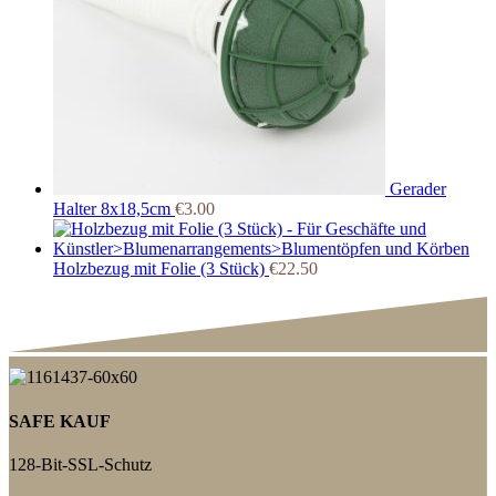
Gerader
Halter 8x18,5cm
€
3.00
Holzbezug mit Folie (3 Stück)
€
22.50
SAFE KAUF
128-Bit-SSL-Schutz