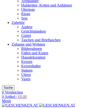
Armbänder
Halsketten, Ketten und Anhänger
Ohrringe
Ringe
Sets
Zubehör
Andere
Gesichtsmasken
Gürtel
Taschen und Brieftaschen
Zuhause und Wohnen
Bilderrahmen
Fallen und Kisten
Hausdekoration
Kerzen
Kerzenhalter
Statuen
Uhren
Vasen
Suche
0
Vergleichen
0
Artikel
/
€
0.00
Menü