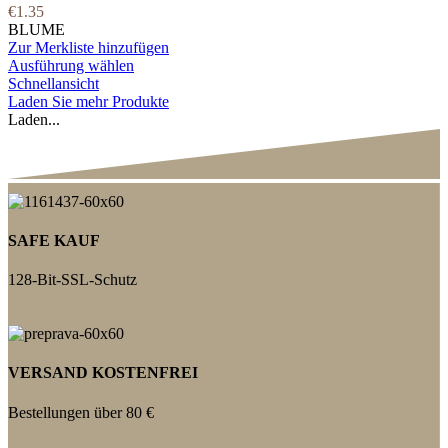
€
1.35
BLUME
Zur Merkliste hinzufügen
Ausführung wählen
Schnellansicht
Laden Sie mehr Produkte
Laden...
SAFE KAUF
128-Bit-SSL-Schutz
VERSAND KOSTENFREI
Bestellungen über 80 €