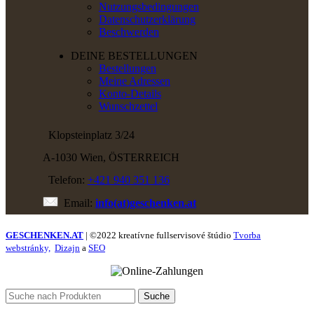
Nutzungsbedingungen
Datenschutzerklärung
Beschwerden
DEINE BESTELLUNGEN
Bestellungen
Meine Adressen
Konto-Details
Wunschzettel
Klopsteinplatz 3/24
A-1030 Wien, ÖSTERREICH
Telefon:
+421 940 351 136
Email:
info(at)geschenken.at
GESCHENKEN.AT
| ©2022 kreatívne fullservisové štúdio
Tvorba
webstránky,
Dizajn
a
SEO
Suche