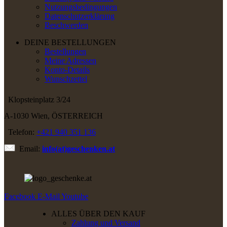
Nutzungsbedingungen
Datenschutzerklärung
Beschwerden
DEINE BESTELLUNGEN
Bestellungen
Meine Adressen
Konto-Details
Wunschzettel
Klopsteinplatz 3/24
A-1030 Wien, ÖSTERREICH
Telefon:
+421 940 351 136
Email:
info(at)geschenken.at
Facebook
E-Mail
Youtube
ALLES ÜBER DEN KAUF
Zahlung und Versand