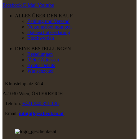
Facebook
E-Mail
Youtube
ALLES ÜBER DEN KAUF
Zahlung und Versand
Nutzungsbedingungen
Datenschutzerklärung
Beschwerden
DEINE BESTELLUNGEN
Bestellungen
Meine Adressen
Konto-Details
Wunschzettel
Klopsteinplatz 3/24
A-1030 Wien, ÖSTERREICH
Telefon:
+421 940 351 136
Email:
info(at)geschenken.at