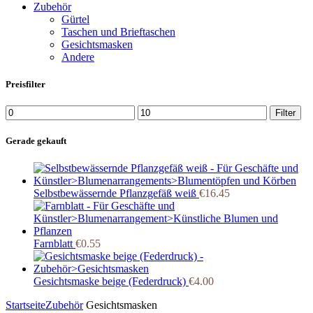
Zubehör
Gürtel
Taschen und Brieftaschen
Gesichtsmasken
Andere
Preisfilter
Min.
Max.
Filter
Preis
Preis
Gerade gekauft
Selbstbewässernde Pflanzgefäß weiß
€
16.45
Farnblatt
€
0.55
Gesichtsmaske beige (Federdruck)
€
4.00
Startseite
Zubehör
Gesichtsmasken