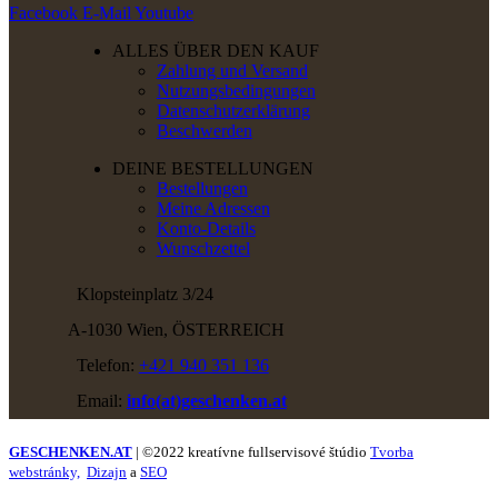
Facebook
E-Mail
Youtube
ALLES ÜBER DEN KAUF
Zahlung und Versand
Nutzungsbedingungen
Datenschutzerklärung
Beschwerden
DEINE BESTELLUNGEN
Bestellungen
Meine Adressen
Konto-Details
Wunschzettel
Klopsteinplatz 3/24
A-1030 Wien, ÖSTERREICH
Telefon:
+421 940 351 136
Email:
info(at)geschenken.at
GESCHENKEN.AT
| ©2022 kreatívne fullservisové štúdio
Tvorba
webstránky,
Dizajn
a
SEO