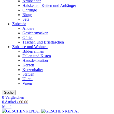
Armbänder
Halsketten, Ketten und Anhänger
Ohrringe
Ringe
Sets
Zubehör
Andere
Gesichtsmasken
Gürtel
Taschen und Brieftaschen
Zuhause und Wohnen
Bilderrahmen
Fallen und Kisten
Hausdekoration
Kerzen
Kerzenhalter
Statuen
Uhren
Vasen
Suche
0
Vergleichen
0
Artikel
/
€
0.00
Menü