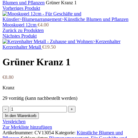
Blumen und Pflanzen
Grüner Kranz 1
Vorheriges Produkt
Mooskugel 12cm
€
4.00
Zurück zu Produkten
Nächstes Produkt
Kerzenhalter Metall
€
19.50
Grüner Kranz 1
€
8.80
Kranz
29 vorrätig (kann nachbestellt werden)
Grüner
Kranz
In den Warenkorb
1
Vergleichen
Menge
Zur Merkliste hinzufügen
Artikelnummer:
CV13054
Kategorie:
Künstliche Blumen und