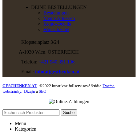
DEINE BESTELLUNGEN
Bestellungen
Meine Adressen
Konto-Details
Wunschzettel
Klopsteinplatz 3/24
A-1030 Wien, ÖSTERREICH
Telefon:
+421 940 351 136
Email:
info(at)geschenken.at
GESCHENKEN.AT
| ©2022 kreatívne fullservisové štúdio
Tvorba
webstránky,
Dizajn
a
SEO
Suche
Menü
Kategorien