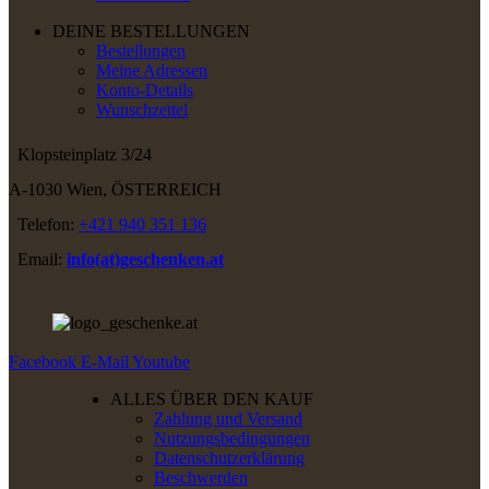
DEINE BESTELLUNGEN
Bestellungen
Meine Adressen
Konto-Details
Wunschzettel
Klopsteinplatz 3/24
A-1030 Wien, ÖSTERREICH
Telefon:
+421 940 351 136
Email:
info(at)geschenken.at
Facebook
E-Mail
Youtube
ALLES ÜBER DEN KAUF
Zahlung und Versand
Nutzungsbedingungen
Datenschutzerklärung
Beschwerden