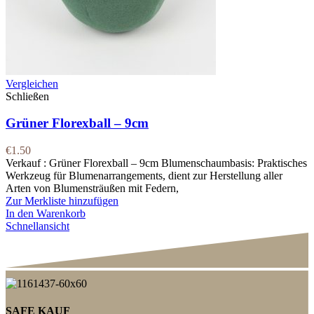
Vergleichen
Schließen
Grüner Florexball – 9cm
€
1.50
Verkauf : Grüner Florexball – 9cm Blumenschaumbasis: Praktisches
Werkzeug für Blumenarrangements, dient zur Herstellung aller
Arten von Blumensträußen mit Federn,
Zur Merkliste hinzufügen
In den Warenkorb
Schnellansicht
SAFE KAUF