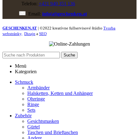
Telefon:
+421 940 351 136
Email:
info(at)geschenken.at
GESCHENKEN.AT
| ©2022 kreatívne fullservisové štúdio
Tvorba
webstránky,
Dizajn
a
SEO
Suche
Menü
Kategorien
Schmuck
Armbänder
Halsketten, Ketten und Anhänger
Ohrringe
Ringe
Sets
Zubehör
Gesichtsmasken
Gürtel
Taschen und Brieftaschen
Andere