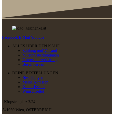
Facebook
E-Mail
Youtube
ALLES ÜBER DEN KAUF
Zahlung und Versand
Nutzungsbedingungen
Datenschutzerklärung
Beschwerden
DEINE BESTELLUNGEN
Bestellungen
Meine Adressen
Konto-Details
Wunschzettel
Klopsteinplatz 3/24
A-1030 Wien, ÖSTERREICH