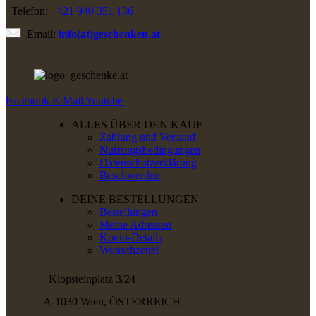
Telefon:
+421 940 351 136
Email:
info(at)geschenken.at
Facebook
E-Mail
Youtube
ALLES ÜBER DEN KAUF
Zahlung und Versand
Nutzungsbedingungen
Datenschutzerklärung
Beschwerden
DEINE BESTELLUNGEN
Bestellungen
Meine Adressen
Konto-Details
Wunschzettel
Klopsteinplatz 3/24
A-1030 Wien, ÖSTERREICH