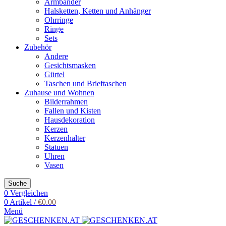
Armbänder
Halsketten, Ketten und Anhänger
Ohrringe
Ringe
Sets
Zubehör
Andere
Gesichtsmasken
Gürtel
Taschen und Brieftaschen
Zuhause und Wohnen
Bilderrahmen
Fallen und Kisten
Hausdekoration
Kerzen
Kerzenhalter
Statuen
Uhren
Vasen
Suche
0
Vergleichen
0
Artikel
/
€
0.00
Menü