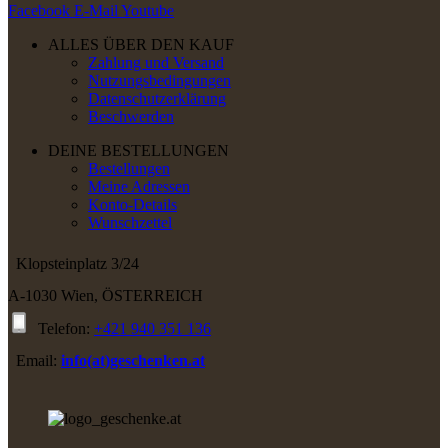
Facebook
E-Mail
Youtube
ALLES ÜBER DEN KAUF
Zahlung und Versand
Nutzungsbedingungen
Datenschutzerklärung
Beschwerden
DEINE BESTELLUNGEN
Bestellungen
Meine Adressen
Konto-Details
Wunschzettel
Klopsteinplatz 3/24
A-1030 Wien, ÖSTERREICH
Telefon:
+421 940 351 136
Email:
info(at)geschenken.at