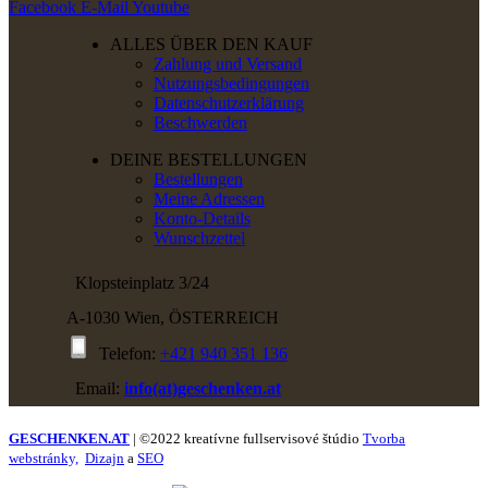
Facebook
E-Mail
Youtube
ALLES ÜBER DEN KAUF
Zahlung und Versand
Nutzungsbedingungen
Datenschutzerklärung
Beschwerden
DEINE BESTELLUNGEN
Bestellungen
Meine Adressen
Konto-Details
Wunschzettel
Klopsteinplatz 3/24
A-1030 Wien, ÖSTERREICH
Telefon:
+421 940 351 136
Email:
info(at)geschenken.at
GESCHENKEN.AT
| ©2022 kreatívne fullservisové štúdio
Tvorba
webstránky,
Dizajn
a
SEO