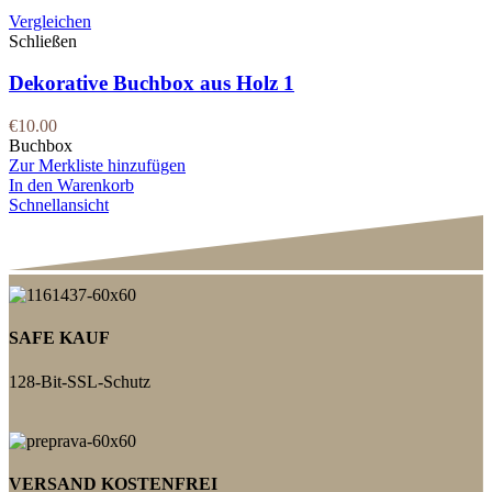
Vergleichen
Schließen
Dekorative Buchbox aus Holz 1
€
10.00
Buchbox
Zur Merkliste hinzufügen
In den Warenkorb
Schnellansicht
SAFE KAUF
128-Bit-SSL-Schutz
VERSAND KOSTENFREI