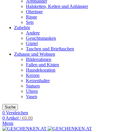
Armbänder
Halsketten, Ketten und Anhänger
Ohrringe
Ringe
Sets
Zubehör
Andere
Gesichtsmasken
Gürtel
Taschen und Brieftaschen
Zuhause und Wohnen
Bilderrahmen
Fallen und Kisten
Hausdekoration
Kerzen
Kerzenhalter
Statuen
Uhren
Vasen
Suche
0
Vergleichen
0
Artikel
/
€
0.00
Menü