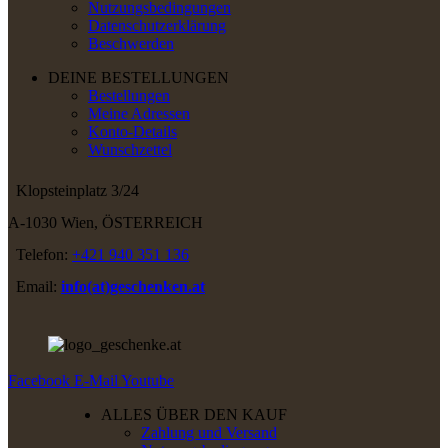
Nutzungsbedingungen
Datenschutzerklärung
Beschwerden
DEINE BESTELLUNGEN
Bestellungen
Meine Adressen
Konto-Details
Wunschzettel
Klopsteinplatz 3/24
A-1030 Wien, ÖSTERREICH
Telefon:
+421 940 351 136
Email:
info(at)geschenken.at
Facebook
E-Mail
Youtube
ALLES ÜBER DEN KAUF
Zahlung und Versand