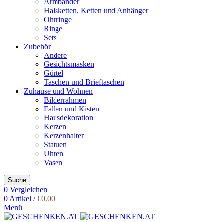
Armbänder
Halsketten, Ketten und Anhänger
Ohrringe
Ringe
Sets
Zubehör
Andere
Gesichtsmasken
Gürtel
Taschen und Brieftaschen
Zuhause und Wohnen
Bilderrahmen
Fallen und Kisten
Hausdekoration
Kerzen
Kerzenhalter
Statuen
Uhren
Vasen
Suche
0
Vergleichen
0
Artikel
/
€
0.00
Menü