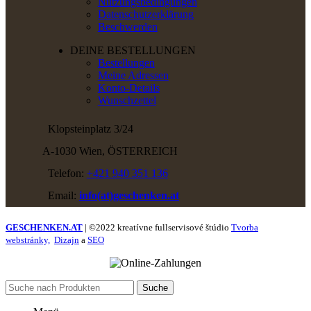
Nutzungsbedingungen
Datenschutzerklärung
Beschwerden
DEINE BESTELLUNGEN
Bestellungen
Meine Adressen
Konto-Details
Wunschzettel
Klopsteinplatz 3/24
A-1030 Wien, ÖSTERREICH
Telefon:
+421 940 351 136
Email:
info(at)geschenken.at
GESCHENKEN.AT
| ©2022 kreatívne fullservisové štúdio
Tvorba
webstránky,
Dizajn
a
SEO
Suche