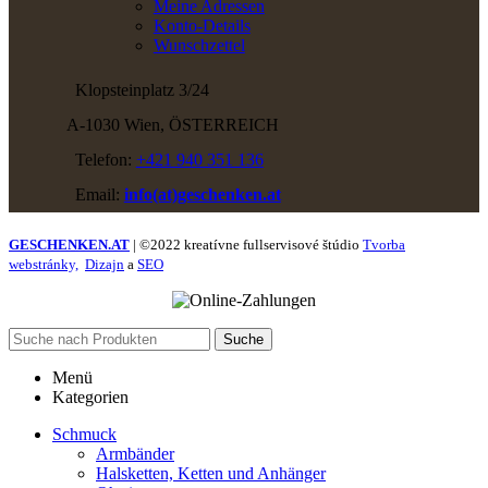
Meine Adressen
Konto-Details
Wunschzettel
Klopsteinplatz 3/24
A-1030 Wien, ÖSTERREICH
Telefon:
+421 940 351 136
Email:
info(at)geschenken.at
GESCHENKEN.AT
| ©2022 kreatívne fullservisové štúdio
Tvorba
webstránky,
Dizajn
a
SEO
Suche
Menü
Kategorien
Schmuck
Armbänder
Halsketten, Ketten und Anhänger