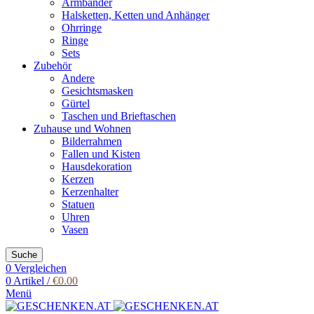
Armbänder
Halsketten, Ketten und Anhänger
Ohrringe
Ringe
Sets
Zubehör
Andere
Gesichtsmasken
Gürtel
Taschen und Brieftaschen
Zuhause und Wohnen
Bilderrahmen
Fallen und Kisten
Hausdekoration
Kerzen
Kerzenhalter
Statuen
Uhren
Vasen
Suche
0
Vergleichen
0
Artikel
/
€
0.00
Menü