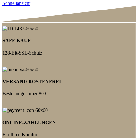
Schnellansicht
SAFE KAUF
128-Bit-SSL-Schutz
VERSAND KOSTENFREI
Bestellungen über 80 €
ONLINE-ZAHLUNGEN
Für Ihren Komfort