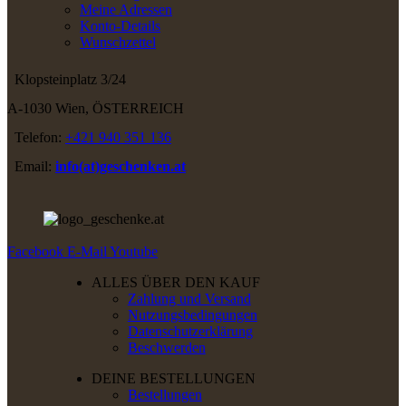
Meine Adressen
Konto-Details
Wunschzettel
Klopsteinplatz 3/24
A-1030 Wien, ÖSTERREICH
Telefon:
+421 940 351 136
Email:
info(at)geschenken.at
Facebook
E-Mail
Youtube
ALLES ÜBER DEN KAUF
Zahlung und Versand
Nutzungsbedingungen
Datenschutzerklärung
Beschwerden
DEINE BESTELLUNGEN
Bestellungen