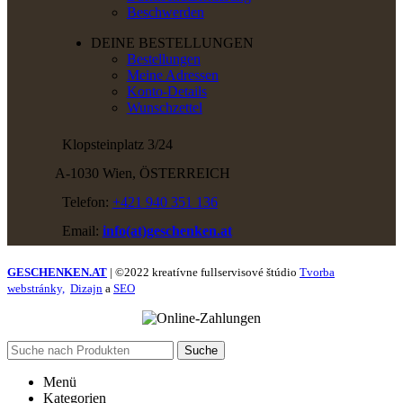
Beschwerden
DEINE BESTELLUNGEN
Bestellungen
Meine Adressen
Konto-Details
Wunschzettel
Klopsteinplatz 3/24
A-1030 Wien, ÖSTERREICH
Telefon:
+421 940 351 136
Email:
info(at)geschenken.at
GESCHENKEN.AT
| ©2022 kreatívne fullservisové štúdio
Tvorba
webstránky,
Dizajn
a
SEO
Suche
Menü
Kategorien