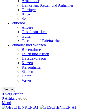
Armbänder
Halsketten, Ketten und Anhänger
Ohrringe
Ringe
Sets
Zubehör
Andere
Gesichtsmasken
Gürtel
Taschen und Brieftaschen
Zuhause und Wohnen
Bilderrahmen
Fallen und Kisten
Hausdekoration
Kerzen
Kerzenhalter
Statuen
Uhren
Vasen
Suche
0
Vergleichen
0
Artikel
/
€
0.00
Menü