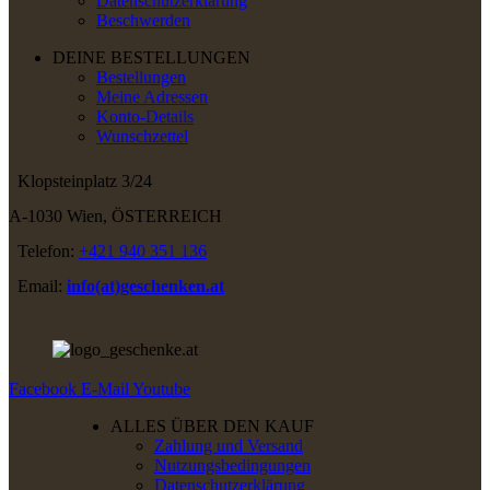
Datenschutzerklärung
Beschwerden
DEINE BESTELLUNGEN
Bestellungen
Meine Adressen
Konto-Details
Wunschzettel
Klopsteinplatz 3/24
A-1030 Wien, ÖSTERREICH
Telefon:
+421 940 351 136
Email:
info(at)geschenken.at
Facebook
E-Mail
Youtube
ALLES ÜBER DEN KAUF
Zahlung und Versand
Nutzungsbedingungen
Datenschutzerklärung