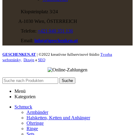
Klopsteinplatz 3/24
A-1030 Wien, ÖSTERREICH
Telefon:
+421 940 351 136
Email:
info(at)geschenken.at
GESCHENKEN.AT
| ©2022 kreatívne fullservisové štúdio
Tvorba
webstránky,
Dizajn
a
SEO
Suche
Menü
Kategorien
Schmuck
Armbänder
Halsketten, Ketten und Anhänger
Ohrringe
Ringe
Sets