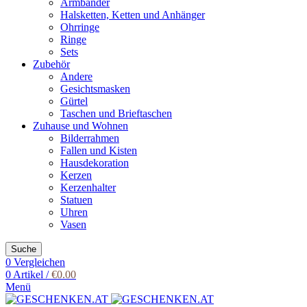
Armbänder
Halsketten, Ketten und Anhänger
Ohrringe
Ringe
Sets
Zubehör
Andere
Gesichtsmasken
Gürtel
Taschen und Brieftaschen
Zuhause und Wohnen
Bilderrahmen
Fallen und Kisten
Hausdekoration
Kerzen
Kerzenhalter
Statuen
Uhren
Vasen
Suche
0
Vergleichen
0
Artikel
/
€
0.00
Menü