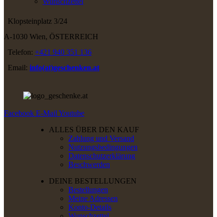
Wunschzettel
Klopsteinplatz 3/24
A-1030 Wien, ÖSTERREICH
Telefon:
+421 940 351 136
Email:
info(at)geschenken.at
Facebook
E-Mail
Youtube
ALLES ÜBER DEN KAUF
Zahlung und Versand
Nutzungsbedingungen
Datenschutzerklärung
Beschwerden
DEINE BESTELLUNGEN
Bestellungen
Meine Adressen
Konto-Details
Wunschzettel