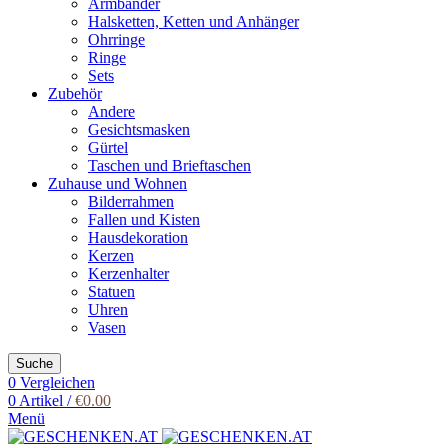
Armbänder
Halsketten, Ketten und Anhänger
Ohrringe
Ringe
Sets
Zubehör
Andere
Gesichtsmasken
Gürtel
Taschen und Brieftaschen
Zuhause und Wohnen
Bilderrahmen
Fallen und Kisten
Hausdekoration
Kerzen
Kerzenhalter
Statuen
Uhren
Vasen
Suche
0
Vergleichen
0
Artikel
/
€
0.00
Menü