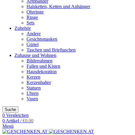
Armbänder
Halsketten, Ketten und Anhänger
Ohrringe
Ringe
Sets
Zubehör
Andere
Gesichtsmasken
Gürtel
Taschen und Brieftaschen
Zuhause und Wohnen
Bilderrahmen
Fallen und Kisten
Hausdekoration
Kerzen
Kerzenhalter
Statuen
Uhren
Vasen
Suche
0
Vergleichen
0
Artikel
/
€
0.00
Menü