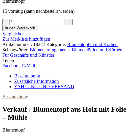
Blumentopf
15 vorrätig (kann nachbestellt werden)
Blumentopf
aus
In den Warenkorb
Holz
Vergleichen
mit
Zur Merkliste hinzufügen
Folie
Artikelnummer:
18227
Kategorie:
Blumentöpfen und Körben
-
Schlagwörter:
Blumenarrangements
,
Blumentöpfen und Körben
,
Mühle
Für Geschäfte und Künstler
Menge
Teilen
Facebook
E-Mail
Beschreibung
Zusätzliche Information
ZAHLUNG UND VERSAND
Beschreibung
Verkauf : Blumentopf aus Holz mit Folie
– Mühle
Blumentopf