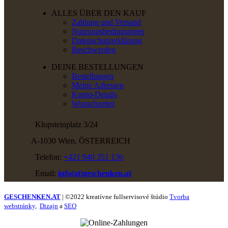
ALLES ÜBER DEN KAUF
Zahlung und Versand
Nutzungsbedingungen
Datenschutzerklärung
Beschwerden
DEINE BESTELLUNGEN
Bestellungen
Meine Adressen
Konto-Details
Wunschzettel
Klopsteinplatz 3/24
A-1030 Wien, ÖSTERREICH
Telefon:
+421 940 351 136
Email:
info(at)geschenken.at
GESCHENKEN.AT
| ©2022 kreatívne fullservisové štúdio
Tvorba
webstránky,
Dizajn
a
SEO