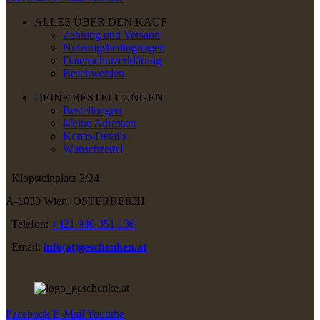
ALLES ÜBER DEN KAUF
Zahlung und Versand
Nutzungsbedingungen
Datenschutzerklärung
Beschwerden
DEINE BESTELLUNGEN
Bestellungen
Meine Adressen
Konto-Details
Wunschzettel
Klopsteinplatz 3/24
A-1030 Wien, ÖSTERREICH
Telefon:
+421 940 351 136
Email:
info(at)geschenken.at
Facebook
E-Mail
Youtube