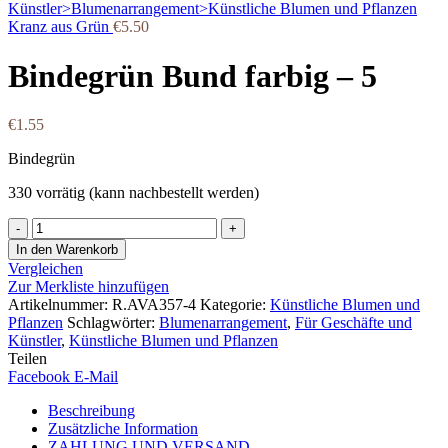
Kranz aus Grün
€
5.50
Bindegrün Bund farbig – 5
€
1.55
Bindegrün
330 vorrätig (kann nachbestellt werden)
Bindegrün
Bund
In den Warenkorb
farbig
Vergleichen
-
Zur Merkliste hinzufügen
5
Artikelnummer:
R.AVA357-4
Kategorie:
Künstliche Blumen und
Menge
Pflanzen
Schlagwörter:
Blumenarrangement
,
Für Geschäfte und
Künstler
,
Künstliche Blumen und Pflanzen
Teilen
Facebook
E-Mail
Beschreibung
Zusätzliche Information
ZAHLUNG UND VERSAND