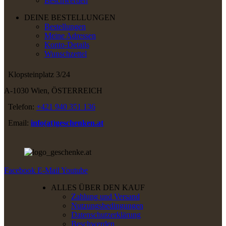
Beschwerden
DEINE BESTELLUNGEN
Bestellungen
Meine Adressen
Konto-Details
Wunschzettel
Klopsteinplatz 3/24
A-1030 Wien, ÖSTERREICH
Telefon:
+421 940 351 136
Email:
info(at)geschenken.at
Facebook
E-Mail
Youtube
ALLES ÜBER DEN KAUF
Zahlung und Versand
Nutzungsbedingungen
Datenschutzerklärung
Beschwerden