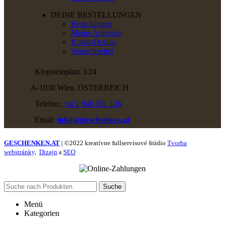
DEINE BESTELLUNGEN
Bestellungen
Meine Adressen
Konto-Details
Wunschzettel
Klopsteinplatz 3/24
A-1030 Wien, ÖSTERREICH
Telefon:
+421 940 351 136
Email:
info(at)geschenken.at
GESCHENKEN.AT
| ©2022 kreatívne fullservisové štúdio
Tvorba
webstránky,
Dizajn
a
SEO
Suche
Menü
Kategorien