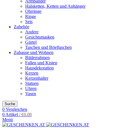
Armbänder
Halsketten, Ketten und Anhänger
Ohrringe
Ringe
Sets
Zubehör
Andere
Gesichtsmasken
Gürtel
Taschen und Brieftaschen
Zuhause und Wohnen
Bilderrahmen
Fallen und Kisten
Hausdekoration
Kerzen
Kerzenhalter
Statuen
Uhren
Vasen
Suche
0
Vergleichen
0
Artikel
/
€
0.00
Menü