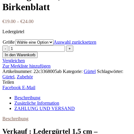
Birkenblatt
€
19.00
–
€
24.00
Ledergürtel
Größe
Auswahl zurücksetzen
Ledergürtel
1,5
In den Warenkorb
cm
Vergleichen
-
Zur Merkliste hinzufügen
Birkenblatt
Artikelnummer:
22c3368005ab
Kategorie:
Gürtel
Schlagwörter:
Menge
Gürtel
,
Zubehör
Teilen
Facebook
E-Mail
Beschreibung
Zusätzliche Information
ZAHLUNG UND VERSAND
Beschreibung
Verkauf : Ledergürtel 1,5 cm –