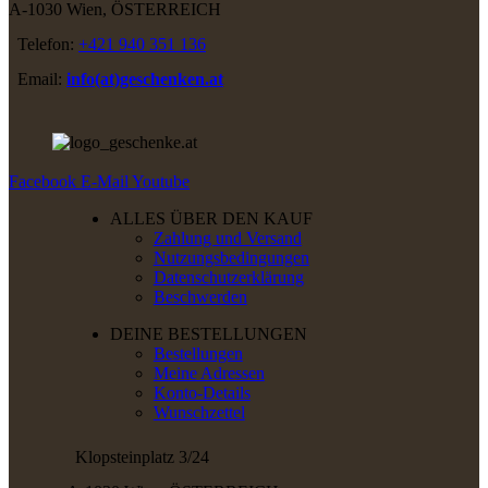
A-1030 Wien, ÖSTERREICH
Telefon:
+421 940 351 136
Email:
info(at)geschenken.at
Facebook
E-Mail
Youtube
ALLES ÜBER DEN KAUF
Zahlung und Versand
Nutzungsbedingungen
Datenschutzerklärung
Beschwerden
DEINE BESTELLUNGEN
Bestellungen
Meine Adressen
Konto-Details
Wunschzettel
Klopsteinplatz 3/24