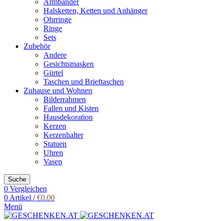
Armbänder
Halsketten, Ketten und Anhänger
Ohrringe
Ringe
Sets
Zubehör
Andere
Gesichtsmasken
Gürtel
Taschen und Brieftaschen
Zuhause und Wohnen
Bilderrahmen
Fallen und Kisten
Hausdekoration
Kerzen
Kerzenhalter
Statuen
Uhren
Vasen
Suche
0
Vergleichen
0
Artikel
/
€
0.00
Menü