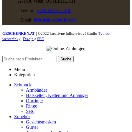
A-1030 Wien, ÖSTERREICH
Telefon:
+421 940 351 136
Email:
info(at)geschenken.at
GESCHENKEN.AT
| ©2022 kreatívne fullservisové štúdio
Tvorba
webstránky,
Dizajn
a
SEO
Suche
Menü
Kategorien
Schmuck
Armbänder
Halsketten, Ketten und Anhänger
Ohrringe
Ringe
Sets
Zubehör
Gesichtsmasken
Gürtel