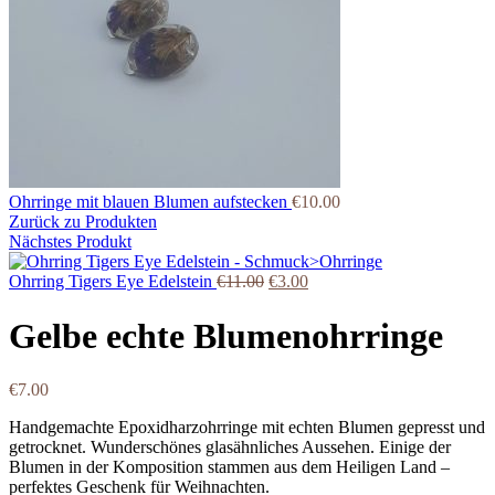
Ohrringe mit blauen Blumen aufstecken
€
10.00
Zurück zu Produkten
Nächstes Produkt
Ohrring Tigers Eye Edelstein
€
11.00
€
3.00
Gelbe echte Blumenohrringe
€
7.00
Handgemachte Epoxidharzohrringe mit echten Blumen gepresst und
getrocknet. Wunderschönes glasähnliches Aussehen. Einige der
Blumen in der Komposition stammen aus dem Heiligen Land –
perfektes Geschenk für Weihnachten.