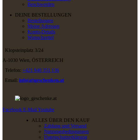
Beschwerden
DEINE BESTELLUNGEN
Bestellungen
Meine Adressen
Konto-Details
Wunschzettel
Klopsteinplatz 3/24
A-1030 Wien, ÖSTERREICH
Telefon:
+421 940 351 136
Email:
info(at)geschenken.at
Facebook
E-Mail
Youtube
ALLES ÜBER DEN KAUF
Zahlung und Versand
Nutzungsbedingungen
Datenschutzerklärung