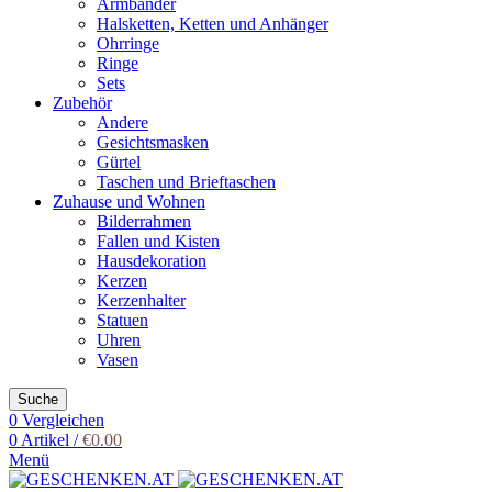
Armbänder
Halsketten, Ketten und Anhänger
Ohrringe
Ringe
Sets
Zubehör
Andere
Gesichtsmasken
Gürtel
Taschen und Brieftaschen
Zuhause und Wohnen
Bilderrahmen
Fallen und Kisten
Hausdekoration
Kerzen
Kerzenhalter
Statuen
Uhren
Vasen
Suche
0
Vergleichen
0
Artikel
/
€
0.00
Menü