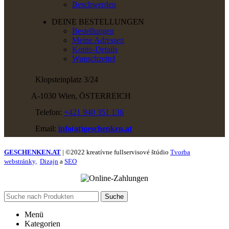
Beschwerden
DEINE BESTELLUNGEN
Bestellungen
Meine Adressen
Konto-Details
Wunschzettel
Klopsteinplatz 3/24
A-1030 Wien, ÖSTERREICH
Telefon:
+421 940 351 136
Email:
info(at)geschenken.at
GESCHENKEN.AT
| ©2022 kreatívne fullservisové štúdio
Tvorba
webstránky,
Dizajn
a
SEO
Suche
Menü
Kategorien