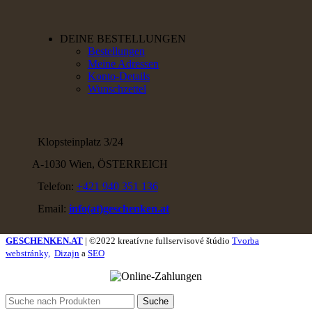
DEINE BESTELLUNGEN
Bestellungen
Meine Adressen
Konto-Details
Wunschzettel
Klopsteinplatz 3/24
A-1030 Wien, ÖSTERREICH
Telefon:
+421 940 351 136
Email:
info(at)geschenken.at
GESCHENKEN.AT
| ©2022 kreatívne fullservisové štúdio
Tvorba
webstránky,
Dizajn
a
SEO
Suche