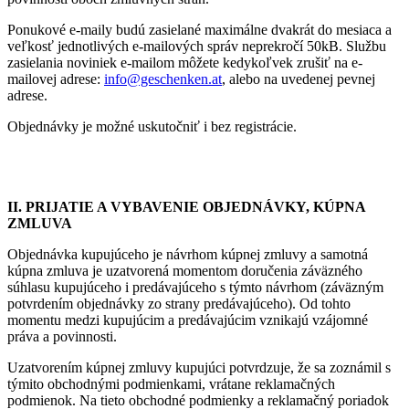
Ponukové e-maily budú zasielané maximálne dvakrát do mesiaca a
veľkosť jednotlivých e-mailových správ neprekročí 50kB. Službu
zasielania noviniek e-mailom môžete kedykoľvek zrušiť na e-
mailovej adrese:
info@geschenken.at
, alebo na uvedenej pevnej
adrese.
Objednávky je možné uskutočniť i bez registrácie.
II. PRIJATIE A VYBAVENIE OBJEDNÁVKY, KÚPNA
ZMLUVA
Objednávka kupujúceho je návrhom kúpnej zmluvy a samotná
kúpna zmluva je uzatvorená momentom doručenia záväzného
súhlasu kupujúceho i predávajúceho s týmto návrhom (záväzným
potvrdením objednávky zo strany predávajúceho). Od tohto
momentu medzi kupujúcim a predávajúcim vznikajú vzájomné
práva a povinnosti.
Uzatvorením kúpnej zmluvy kupujúci potvrdzuje, že sa zoznámil s
týmito obchodnými podmienkami, vrátane reklamačných
podmienok. Na tieto obchodné podmienky a reklamačný poriadok