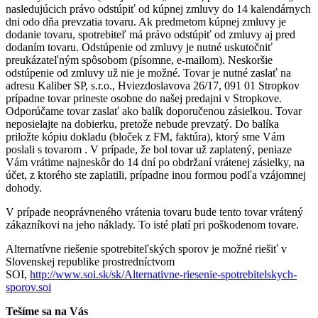
nasledujúcich právo odstúpiť od kúpnej zmluvy do 14 kalendárnych
dni odo dňa prevzatia tovaru. Ak predmetom kúpnej zmluvy je
dodanie tovaru, spotrebiteľ má právo odstúpiť od zmluvy aj pred
dodaním tovaru. Odstúpenie od zmluvy je nutné uskutočniť
preukázateľným spôsobom (písomne, e-mailom). Neskoršie
odstúpenie od zmluvy už nie je možné. Tovar je nutné zaslať na
adresu Kaliber SP, s.r.o., Hviezdoslavova 26/17, 091 01 Stropkov
prípadne tovar prineste osobne do našej predajni v Stropkove.
Odporúčame tovar zaslať ako balík doporučenou zásielkou. Tovar
neposielajte na dobierku, pretože nebude prevzatý. Do balíka
priložte kópiu dokladu (bloček z FM, faktúra), ktorý sme Vám
poslali s tovarom . V prípade, že bol tovar už zaplatený, peniaze
Vám vrátime najneskôr do 14 dní po obdržaní vrátenej zásielky, na
účet, z ktorého ste zaplatili, prípadne inou formou podľa vzájomnej
dohody.
V prípade neoprávneného vrátenia tovaru bude tento tovar vrátený
zákazníkovi na jeho náklady. To isté platí pri poškodenom tovare.
Alternatívne riešenie spotrebiteľských sporov je možné riešiť v
Slovenskej republike prostredníctvom
SOI,
http://www.soi.sk/sk/Alternativne-riesenie-spotrebitelskych-
sporov.soi
Tešíme sa na Vás