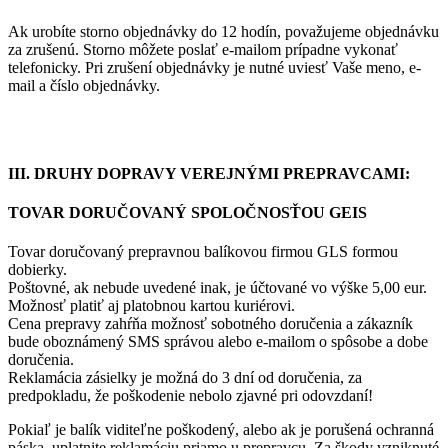
Ak urobíte storno objednávky do 12 hodín, považujeme objednávku
za zrušenú. Storno môžete poslať e-mailom prípadne vykonať
telefonicky. Pri zrušení objednávky je nutné uviesť Vaše meno, e-
mail a číslo objednávky.
III. DRUHY DOPRAVY VEREJNÝMI PREPRAVCAMI:
TOVAR DORUČOVANÝ SPOLOČNOSŤOU GEIS
Tovar doručovaný prepravnou balíkovou firmou GLS formou
dobierky.
Poštovné, ak nebude uvedené inak, je účtované vo výške 5,00 eur.
Možnosť platiť aj platobnou kartou kuriérovi.
Cena prepravy zahŕňa možnosť sobotného doručenia a zákazník
bude oboznámený SMS správou alebo e-mailom o spôsobe a dobe
doručenia.
Reklamácia zásielky je možná do 3 dní od doručenia, za
predpokladu, že poškodenie nebolo zjavné pri odovzdaní!
Pokiaľ je balík viditeľne poškodený, alebo ak je porušená ochranná
páska, uplatnite reklamáciu priamo u prepravcu. Za škody vzniknuté