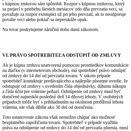
s kúpnou zmluvou sám spôsobil. Rozpor s kúpnou zmluvou, ktorý
sa prejaví v priebehu šiestich mesiacov odo dňa prevzatia veci, sa
považuje za rozpor existujúci už pri jeho prevzatí, ak to neodporuje
povahe veci alebo pokiaľ sa nepreukáže opak.
Na tovar poskytujeme záručnú dobu danú zákonom.
VI. PRÁVO SPOTREBITEĽA ODSTÚPIŤ OD ZMLUVY
Ak je kúpna zmluva uzatvorená pomocou prostriedkov komunikácie
na diaľku (v internetovom obchode), má spotrebiteľ právo odstúpiť
od zmluvy do 14 dní od prevzatia tovaru. V takom prípade
spotrebiteľ kontaktuje predávajúceho a najlepšie písomne uvedie, že
odstupuje od zmluvy s uvedením čísla objednávky, dátumu nákupu
a čísla účtu pre vrátenie peňazí. Odstúpenie od zmluvy musí byť
doručené najneskôr posledný deň 14 dňovej lehoty. V osobitných
prípadoch môže byť s prihliadnutím na okolnosti predĺžená lehota
vrátenia, nie však dlhšie ako 30 dní od doručenia.
Toto ustanovenie zákona však nemožno chápať ako možnosť
bezplatného zapožičania tovaru. Spotrebiteľ v prípade využitia
práva na odstúpenie od zmluvy do 14 dní od prevzatia plnenia, musí