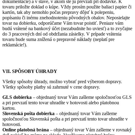
dokumentácie) a v stave, v akom ste ju prevzali pri dodávke. K
tovaru priložte doklad o kúpe. Vždy prosím použite baliaci papier či
kartón, tak aby nemohlo počas prepravy dôjsť k polepeniu,
popísaniu či inému znehodnoteniu pôvodných obalov. Neposielajte
tovar na dobierku, odporúčame Vám tovar poistiť. Peniaze vám
budú vrátené na bankový účet (nezabudnite ho uviesť) a to zvyčajne
do 3 pracovných dní od obdržania zásielky. V prípade vrátenia
tovaru bude suma znížená o prepravné náklady (neplatí pre
reklamácie!).
VII. SPÔSOBY ÚHRADY
Všetky spôsoby úhrady, možno vybrať pred výberom dopravy.
Všetky spôsoby platby sú zahrnuté v cene dopravy.
GLS dobierka
– objednaný tovar Vám zašleme spoločnosťou GLS
a pri prevzatí tento tovar uhradíte v hotovosti alebo platobnou
kartou.
Slovenská pošta dobierka
– objednaný tovar Vám zašleme
spoločnosťou Slovenská pošta a pri prevzatí tento tovar uhradíte v
hotovosti.
Online platobná brána
– objednaný tovar Vám zašleme v rovnaký