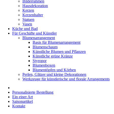
Bilderrahmen
Hausdekoration
Kerzen
Kerzenhalter
Statuen
Vasen
Küche und Bad
Für Geschäfte und Künstler
Blumenarrangement
Basis für Blumenarrangement
Blumenschaum
Künstliche Blumen und Pflanzen
Künstliche grüne Kränze
Styropor
Blumenboxen
Blumentöpfen und Körben
Perlen, Glitzer und kleine Dekorationen
Werkzeuge für künstlerische und florale Arrangements
Personalisierte Bestellung
Ein einer Art
Saisonartikel
Kontakt