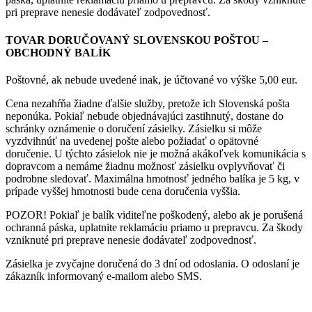
pri preprave nenesie dodávateľ zodpovednosť.
TOVAR DORUČOVANÝ SLOVENSKOU POŠTOU –
OBCHODNÝ BALÍK
Poštovné, ak nebude uvedené inak, je účtované vo výške 5,00 eur.
Cena nezahŕňa žiadne ďalšie služby, pretože ich Slovenská pošta
neponúka. Pokiaľ nebude objednávajúci zastihnutý, dostane do
schránky oznámenie o doručení zásielky. Zásielku si môže
vyzdvihnúť na uvedenej pošte alebo požiadať o opätovné
doručenie. U týchto zásielok nie je možná akákoľvek komunikácia s
dopravcom a nemáme žiadnu možnosť zásielku ovplyvňovať či
podrobne sledovať. Maximálna hmotnosť jedného balíka je 5 kg, v
prípade vyššej hmotnosti bude cena doručenia vyššia.
POZOR! Pokiaľ je balík viditeľne poškodený, alebo ak je porušená
ochranná páska, uplatnite reklamáciu priamo u prepravcu. Za škody
vzniknuté pri preprave nenesie dodávateľ zodpovednosť.
Zásielka je zvyčajne doručená do 3 dní od odoslania. O odoslaní je
zákazník informovaný e-mailom alebo SMS.