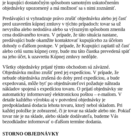
je kupujúci dostatočným spôsobom samotným uskutočnením
objednávky upozornený a má možnosť sa s nimi zoznámiť.
Predávajúci si vyhradzuje právo zrušiť objednávku alebo jej časť
pred uzavretím kúpnej zmluvy v týchto prípadoch: tovar sa už
nevyrába alebo nedodáva alebo sa výrazným spôsobom zmenila
cena dodávaného tovaru. V prípade, že táto situácia nastane,
predávajúci bude okamžite kontaktovať kupujúceho za účelom
dohody o ďalšom postupe. V prípade, že Kupujúci zaplatil už časť
alebo celú sumu kúpnej ceny, bude mu táto čiastka prevedená späť
na jeho účet, k uzavretiu Kúpnej zmluvy nedôjde.
Všetky objednávky prijaté týmto obchodom sú záväzné.
Objednávku možno zrušiť pred jej expedíciou. V prípade, že
nebude objednávka zrušená do doby pred expedíciou, a bude
expedovaná, môže byť po objednávateľovi požaduje náhrada
nákladov spojená s expedíciou tovaru. O prijatí objednávky ste
automaticky informovaný elektronickou poštou – e-mailom. V
detaile každého výrobku aj v potvrdení objednávky je
predpokladaná dodacia lehota tovaru, ktorý nebol skladom. Pri
každej položke je zobrazené, či je tovar na sklade alebo nie. Pokiaľ
tovar nie je na sklade, alebo sklade dodávateľa, budeme Vás
bezodkladne informovať o ďalšom termíne dodania.
STORNO OBJEDNÁVKY