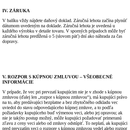
IV. ZÁRUKA
V balíku vždy nájdete daňový doklad. Záručná lehota začína plynúť
dátumom uvedeným na doklade. Záručná lehota je uvedená u
každého výrobku v detaile tovaru. V sporných prípadoch môže byť
záručná lehota predĺžená o 5 (slovom päť) dní ako náhrada za čas
dopravy.
V. ROZPOR S KÚPNOU ZMLUVOU – VŠEOBECNÉ
INFORMÁCIE
V prípade, že vec pri prevzatí kupujúcim nie je v zhode s kúpnou
zmluvou (ďalej len „rozpor s kúpnou zmluvou“), má kupujúci právo
na to, aby predávajúci bezplatne a bez zbytočného odkladu vec
uviedol do stavu odpovedajúceho kúpnej zmluve, a to podľa
požiadavky kupujúceho buď výmenou veci, alebo jej opravou; ak
nie je takýto postup možný, môže kupujúci požadovať primeranú
zľavu z ceny veci alebo od zmluvy odstúpiť. To neplatí, ak kupujúci
pred prevzatím veci o rozpore s kúpnou zmluvou vedel alebo rozpor