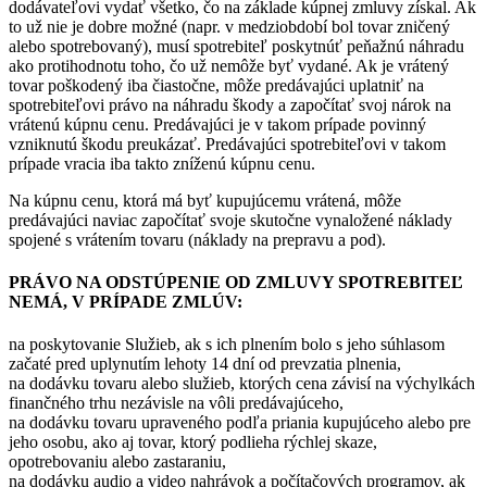
dodávateľovi vydať všetko, čo na základe kúpnej zmluvy získal. Ak
to už nie je dobre možné (napr. v medziobdobí bol tovar zničený
alebo spotrebovaný), musí spotrebiteľ poskytnúť peňažnú náhradu
ako protihodnotu toho, čo už nemôže byť vydané. Ak je vrátený
tovar poškodený iba čiastočne, môže predávajúci uplatniť na
spotrebiteľovi právo na náhradu škody a započítať svoj nárok na
vrátenú kúpnu cenu. Predávajúci je v takom prípade povinný
vzniknutú škodu preukázať. Predávajúci spotrebiteľovi v takom
prípade vracia iba takto zníženú kúpnu cenu.
Na kúpnu cenu, ktorá má byť kupujúcemu vrátená, môže
predávajúci naviac započítať svoje skutočne vynaložené náklady
spojené s vrátením tovaru (náklady na prepravu a pod).
PRÁVO NA ODSTÚPENIE OD ZMLUVY SPOTREBITEĽ
NEMÁ, V PRÍPADE ZMLÚV:
na poskytovanie Služieb, ak s ich plnením bolo s jeho súhlasom
začaté pred uplynutím lehoty 14 dní od prevzatia plnenia,
na dodávku tovaru alebo služieb, ktorých cena závisí na výchylkách
finančného trhu nezávisle na vôli predávajúceho,
na dodávku tovaru upraveného podľa priania kupujúceho alebo pre
jeho osobu, ako aj tovar, ktorý podlieha rýchlej skaze,
opotrebovaniu alebo zastaraniu,
na dodávku audio a video nahrávok a počítačových programov, ak