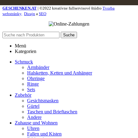
GESCHENKEN.AT
| ©2022 kreatívne fullservisové štúdio
Tvorba
webstránky,
Dizajn
a
SEO
Suche
Menü
Kategorien
Schmuck
Armbänder
Halsketten, Ketten und Anhänger
Ohrringe
Ringe
Sets
Zubehör
Gesichtsmasken
Gürtel
Taschen und Brieftaschen
Andere
Zuhause und Wohnen
Uhren
Fallen und Kisten