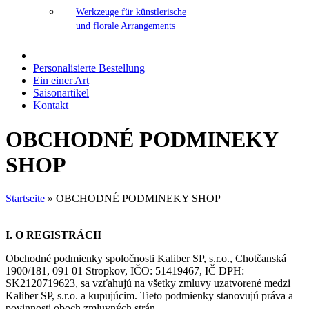
Werkzeuge für künstlerische
und florale Arrangements
Personalisierte Bestellung
Ein einer Art
Saisonartikel
Kontakt
OBCHODNÉ PODMINEKY
SHOP
Startseite
»
OBCHODNÉ PODMINEKY SHOP
I. O REGISTRÁCII
Obchodné podmienky spoločnosti Kaliber SP, s.r.o., Chotčanská
1900/181, 091 01 Stropkov, IČO: 51419467, IČ DPH:
SK2120719623, sa vzťahujú na všetky zmluvy uzatvorené medzi
Kaliber SP, s.r.o. a kupujúcim. Tieto podmienky stanovujú práva a
povinnosti oboch zmluvných strán.