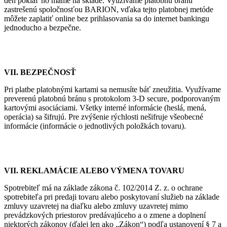
deň pokiaľ ho máme na sklade. Využívame platobnú bránu
zastrešenú spoločnosťou BARION, vďaka tejto platobnej metóde
môžete zaplatiť online bez prihlasovania sa do internet bankingu
jednoducho a bezpečne.
VII. BEZPEČNOSŤ
Pri platbe platobnými kartami sa nemusíte báť zneužitia. Využívame
preverenú platobnú bránu s protokolom 3-D secure, podporovaným
kartovými asociáciami. Všetky interné informácie (heslá, mená,
operácia) sa šifrujú. Pre zvýšenie rýchlosti nešifruje všeobecné
informácie (informácie o jednotlivých položkách tovaru).
VII. REKLAMÁCIE ALEBO VÝMENA TOVARU
Spotrebiteľ má na základe zákona č. 102/2014 Z. z. o ochrane
spotrebiteľa pri predaji tovaru alebo poskytovaní služieb na základe
zmluvy uzavretej na diaľku alebo zmluvy uzavretej mimo
prevádzkových priestorov predávajúceho a o zmene a doplnení
niektorých zákonov (ďalej len ako „Zákon“) podľa ustanovení § 7 a